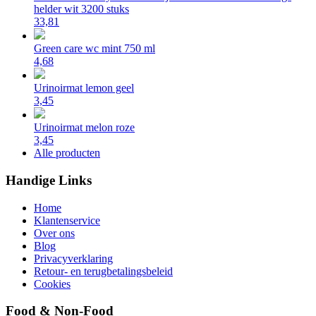
helder wit 3200 stuks
33,81
Green care wc mint 750 ml
4,68
Urinoirmat lemon geel
3,45
Urinoirmat melon roze
3,45
Alle producten
Handige Links
Home
Klantenservice
Over ons
Blog
Privacyverklaring
Retour- en terugbetalingsbeleid
Cookies
Food & Non-Food