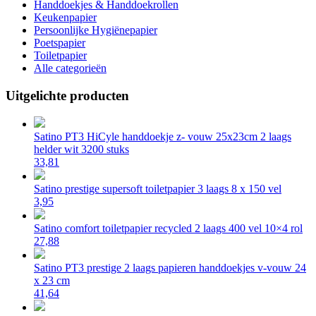
Handdoekjes & Handdoekrollen
Keukenpapier
Persoonlijke Hygiënepapier
Poetspapier
Toiletpapier
Alle categorieën
Uitgelichte producten
Satino PT3 HiCyle handdoekje z- vouw 25x23cm 2 laags
helder wit 3200 stuks
33,81
Satino prestige supersoft toiletpapier 3 laags 8 x 150 vel
3,95
Satino comfort toiletpapier recycled 2 laags 400 vel 10×4 rol
27,88
Satino PT3 prestige 2 laags papieren handdoekjes v-vouw 24
x 23 cm
41,64