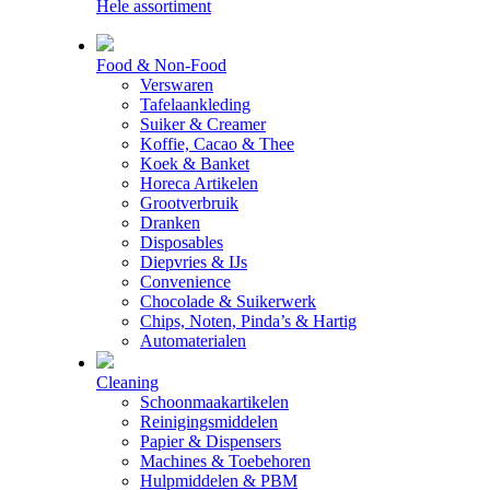
Hele assortiment
Food & Non-Food
Verswaren
Tafelaankleding
Suiker & Creamer
Koffie, Cacao & Thee
Koek & Banket
Horeca Artikelen
Grootverbruik
Dranken
Disposables
Diepvries & IJs
Convenience
Chocolade & Suikerwerk
Chips, Noten, Pinda’s & Hartig
Automaterialen
Cleaning
Schoonmaakartikelen
Reinigingsmiddelen
Papier & Dispensers
Machines & Toebehoren
Hulpmiddelen & PBM