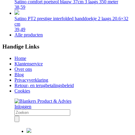
Satino comfort poetsrol blauw 37cm 3 laags 350 meter
38,59
Satino PT2 prestige interfolded handdoekje 2 laags 20.6×32
cm
39,49
Alle producten
Handige Links
Home
Klantenservice
Over ons
Blog
Privacyverklaring
Retour- en terugbetalingsbeleid
Cookies
Inloggen