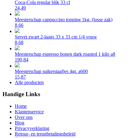
Coca-Cola regular blik 33 cl
24,49
Meesterschap cappuccino topping 1kg. (losse zak)
8,66
Servet zwart 2-laags 33 x 33 cm 1/4 vouw
8,68
Meesterschap espresso bonen dark roasted 1 kilo a8
190,84
Meesterschap suikerstaafjes 4gr. a600
15,87
Alle producten
Handige Links
Home
Klantenservice
Over ons
Blog
Privacyverklaring
Retour- en terugbetalingsbeleid