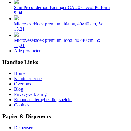
SanitPro onderhoudsreiniger CA 20 C eco! Perform
9,04
Microvezeldoek premium, blauw, 40×40 cm, 5x
15,21
Microvezeldoek premium, rood, 40×40 cm, 5x
15,21
Alle producten
Handige Links
Home
Klantenservice
Over ons
Blog
Privacyverklaring
Retour- en terugbetalingsbeleid
Cookies
Papier & Dispensers
Dispensers