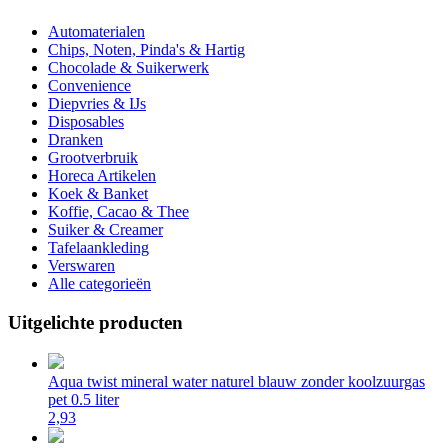
Automaterialen
Chips, Noten, Pinda's & Hartig
Chocolade & Suikerwerk
Convenience
Diepvries & IJs
Disposables
Dranken
Grootverbruik
Horeca Artikelen
Koek & Banket
Koffie, Cacao & Thee
Suiker & Creamer
Tafelaankleding
Verswaren
Alle categorieën
Uitgelichte producten
Aqua twist mineral water naturel blauw zonder koolzuurgas
pet 0.5 liter
2,93