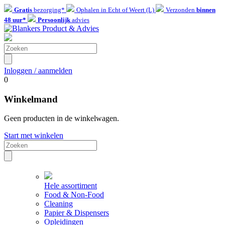
Gratis
bezorging*
Ophalen in Echt of Weert (L)
Verzonden
binnen
48 uur*
Persoonlijk
advies
Inloggen / aanmelden
0
Winkelmand
Geen producten in de winkelwagen.
Start met winkelen
Hele assortiment
Food & Non-Food
Cleaning
Papier & Dispensers
Opleidingen