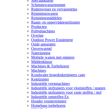
Speciaalklasse
Schmutzwasserpumpe
Ruitenwisser en vervangstrips
Reinigingswagen
Reinigingsmiddelen
Raam- en oppervlaktestofzuiger
Producten
Polijstmachines
Overige
Outdoor Power Equipment
Oude apparaten
Onverwarmd
Natreiniging
Mobiele wagen met emmers
Middenklasse
Machines & Toebehoren
Machines
Koudwater hogedrukreinigers cage
Ketelzuiger
Industriële veegmachines
Industriële stofzuigers voor vloeistoffen / spanen
Industriële stofzuigers voor vaste stoffen / stof
Industriële ontstoffen Ex
Houder vensterreiniger
Homebase toebehoren