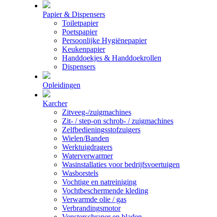
Papier & Dispensers
Toiletpapier
Poetspapier
Persoonlijke Hygiënepapier
Keukenpapier
Handdoekjes & Handdoekrollen
Dispensers
Opleidingen
Karcher
Zitveeg-/zuigmachines
Zit- / step-on schrob- / zuigmachines
Zelfbedieningsstofzuigers
Wielen/Banden
Werktuigdragers
Waterverwarmer
Wasinstallaties voor bedrijfsvoertuigen
Wasborstels
Vochtige en natreiniging
Vochtbeschermende kleding
Verwarmde olie / gas
Verbrandingsmotor
Vensterschraper en bladen