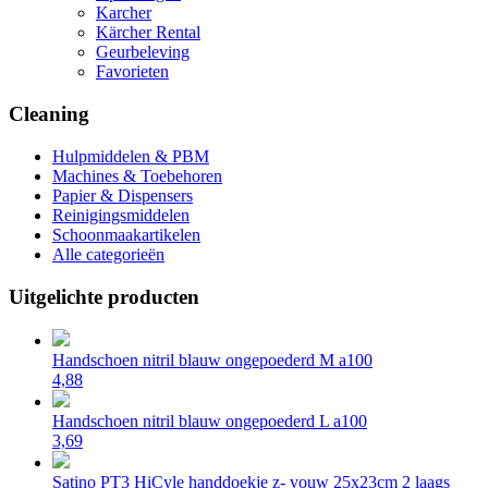
Karcher
Kärcher Rental
Geurbeleving
Favorieten
Cleaning
Hulpmiddelen & PBM
Machines & Toebehoren
Papier & Dispensers
Reinigingsmiddelen
Schoonmaakartikelen
Alle categorieën
Uitgelichte producten
Handschoen nitril blauw ongepoederd M a100
4,88
Handschoen nitril blauw ongepoederd L a100
3,69
Satino PT3 HiCyle handdoekje z- vouw 25x23cm 2 laags