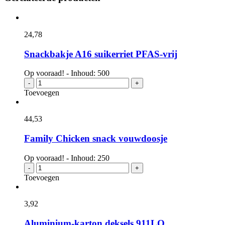
24,
78
Snackbakje A16 suikerriet PFAS-vrij
Op vooraad! - Inhoud: 500
Snackbakje
-
+
A16
Toevoegen
suikerriet
PFAS-
vrij
44,
53
aantal
Family Chicken snack vouwdoosje
Op vooraad! - Inhoud: 250
Family
-
+
Chicken
Toevoegen
snack
vouwdoosje
aantal
3,
92
Aluminium-karton deksels 911LO