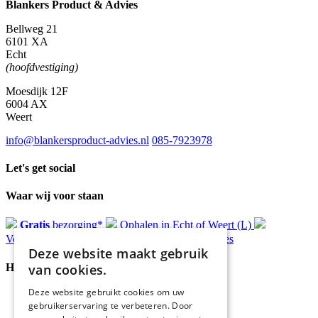
Blankers Product & Advies
Bellweg 21
6101 XA
Echt
(hoofdvestiging)
Moesdijk 12F
6004 AX
Weert
info@blankersproduct-advies.nl
085-7923978
Let's get social
Waar wij voor staan
Gratis
bezorging*
Ophalen in Echt of Weert (L)
Verzonden
binnen 48 uur*
Persoonlijk
advies
Deze website maakt gebruik
Handige Links
van cookies.
Deze website gebruikt cookies om uw
Home
gebruikerservaring te verbeteren. Door
Klantenservice