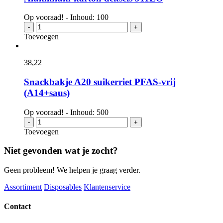
Op vooraad! - Inhoud: 100
Aluminium-
-
+
karton
Toevoegen
deksels
911LO
aantal
38,
22
Snackbakje A20 suikerriet PFAS-vrij
(A14+saus)
Op vooraad! - Inhoud: 500
Snackbakje
-
+
A20
Toevoegen
suikerriet
PFAS-
Niet gevonden wat je zocht?
vrij
(A14+saus)
Geen probleem! We helpen je graag verder.
aantal
Assortiment
Disposables
Klantenservice
Contact