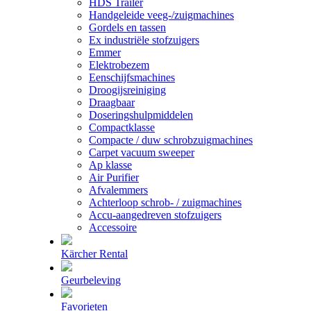
HDS Trailer
Handgeleide veeg-/zuigmachines
Gordels en tassen
Ex industriële stofzuigers
Emmer
Elektrobezem
Eenschijfsmachines
Droogijsreiniging
Draagbaar
Doseringshulpmiddelen
Compactklasse
Compacte / duw schrobzuigmachines
Carpet vacuum sweeper
Ap klasse
Air Purifier
Afvalemmers
Achterloop schrob- / zuigmachines
Accu-aangedreven stofzuigers
Accessoire
Kärcher Rental
Geurbeleving
Favorieten