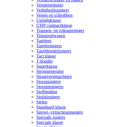
Vensterreiniger
Veiligheidszuigers
Vegen en schrobben
Uprightklasse
UHP compactklasse
Trappen- en roltrapreiniger
Transportwagen
Tapijtset
Tapijtreinigers
Tapijtborstelzuigers
Tact klasse
T-houder
Superklasse
Stromgenerator
Straatveegmachines
Stoomzuigers
Stoomreinigers
Stofbinding
Stofafzuigers
Stelen
Standaard klasse
Sproei- extractieapparaten
Speciale zuigers
Speciale klasse