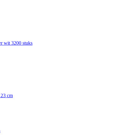
r wit 3200 stuks
x 23 cm
m