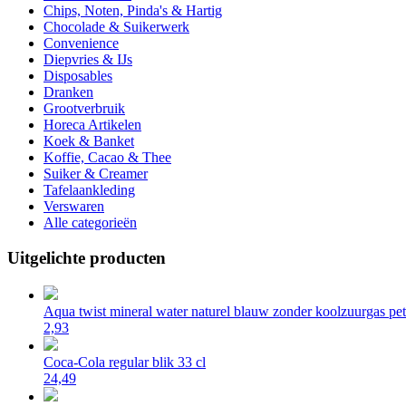
Chips, Noten, Pinda's & Hartig
Chocolade & Suikerwerk
Convenience
Diepvries & IJs
Disposables
Dranken
Grootverbruik
Horeca Artikelen
Koek & Banket
Koffie, Cacao & Thee
Suiker & Creamer
Tafelaankleding
Verswaren
Alle categorieën
Uitgelichte producten
Aqua twist mineral water naturel blauw zonder koolzuurgas pet 
2,93
Coca-Cola regular blik 33 cl
24,49