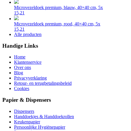
Microvezeldoek premium, blauw, 40×40 cm, 5x
15,21
Microvezeldoek premium, rood, 40×40 cm, 5x
15,21
Alle producten
Handige Links
Home
Klantenservice
Over ons
Blog
Privacyverklaring
Retour- en terugbetalingsbeleid
Cookies
Papier & Dispensers
Dispensers
Handdoekjes & Handdoekrollen
Keukenpapier
Persoonlijke Hygiënepapier