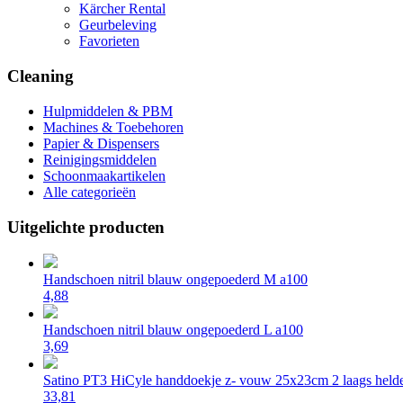
Kärcher Rental
Geurbeleving
Favorieten
Cleaning
Hulpmiddelen & PBM
Machines & Toebehoren
Papier & Dispensers
Reinigingsmiddelen
Schoonmaakartikelen
Alle categorieën
Uitgelichte producten
Handschoen nitril blauw ongepoederd M a100
4,88
Handschoen nitril blauw ongepoederd L a100
3,69
Satino PT3 HiCyle handdoekje z- vouw 25x23cm 2 laags helde
33,81