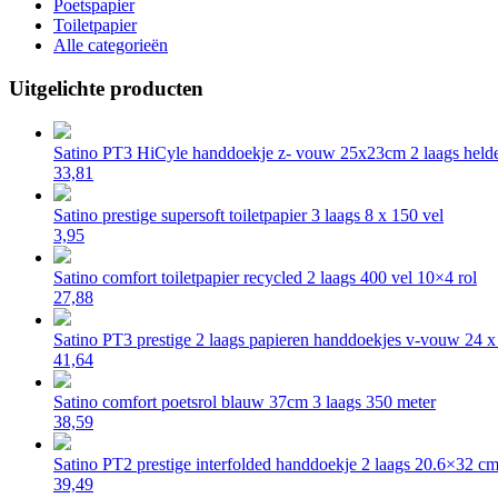
Poetspapier
Toiletpapier
Alle categorieën
Uitgelichte producten
Satino PT3 HiCyle handdoekje z- vouw 25x23cm 2 laags helde
33,81
Satino prestige supersoft toiletpapier 3 laags 8 x 150 vel
3,95
Satino comfort toiletpapier recycled 2 laags 400 vel 10×4 rol
27,88
Satino PT3 prestige 2 laags papieren handdoekjes v-vouw 24 
41,64
Satino comfort poetsrol blauw 37cm 3 laags 350 meter
38,59
Satino PT2 prestige interfolded handdoekje 2 laags 20.6×32 c
39,49