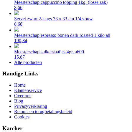
Meesterschap cappuccino topping 1kg. (losse zak)
8,66
Servet zwart 2-laags 33 x 33 cm 1/4 vouw
8,68
Meesterschap espresso bonen dark roasted 1 kilo a8
190,84
Meesterschap suikerstaafjes 4gr. a600
15,87
Alle producten
Handige Links
Home
Klantenservice
Over ons
Blog
Privacyverklaring
Retour- en terugbetalingsbeleid
Cookies
Karcher