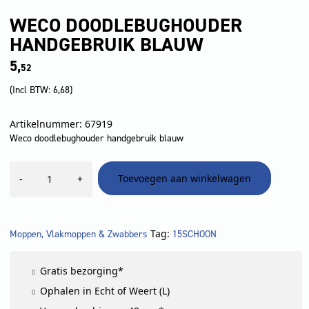
WECO DOODLEBUGHOUDER
HANDGEBRUIK BLAUW
5,
52
(Incl BTW:
6,68
)
Artikelnummer: 67919
Weco doodlebughouder handgebruik blauw
Weco
Toevoegen aan winkelwagen
-
+
doodlebughouder
handgebruik
blauw
aantal
Tag:
Moppen, Vlakmoppen & Zwabbers
15SCHOON
Gratis bezorging*
Ophalen in Echt of Weert (L)