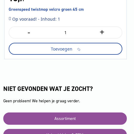
Greenspeed twistmop velcro groen 45 cm
Op vooraad! - Inhoud: 1
-
+
Greenspeed
twistmop
velcro
Toevoegen
groen
45
cm
aantal
NIET GEVONDEN WAT JE ZOCHT?
Geen probleem! We helpen je graag verder.
Assortiment