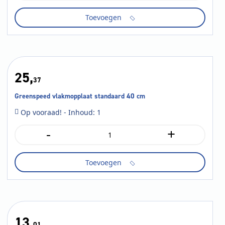
blauw
Toevoegen
12x25
cm
10
stuks
aantal
25,
37
Greenspeed vlakmopplaat standaard 40 cm
Op vooraad! - Inhoud: 1
-
+
Greenspeed
vlakmopplaat
standaard
Toevoegen
40
cm
aantal
13,
01