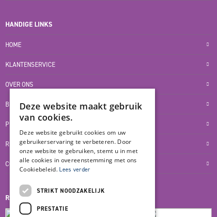
HANDIGE LINKS
HOME
KLANTENSERVICE
OVER ONS
BLOG
Deze website maakt gebruik
van cookies.
PRIVACYVERKLARING
Deze website gebruikt cookies om uw
gebruikerservaring te verbeteren. Door
RETOUR- EN TERUGBETALINGSBELEID
onze website te gebruiken, stemt u in met
alle cookies in overeenstemming met ons
COOKIES
Cookiebeleid.
Lees verder
STRIKT NOODZAKELIJK
REVIEWMERK
PRESTATIE