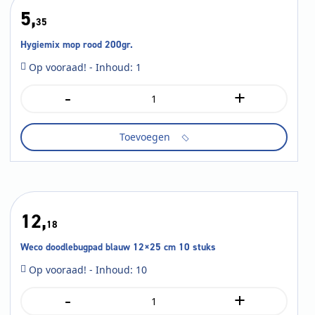
5,
35
Hygiemix mop rood 200gr.
Op vooraad! - Inhoud: 1
-
+
Hygiemix
mop
rood
Toevoegen
200gr.
aantal
12,
18
Weco doodlebugpad blauw 12×25 cm 10 stuks
Op vooraad! - Inhoud: 10
-
+
Weco
doodlebugpad