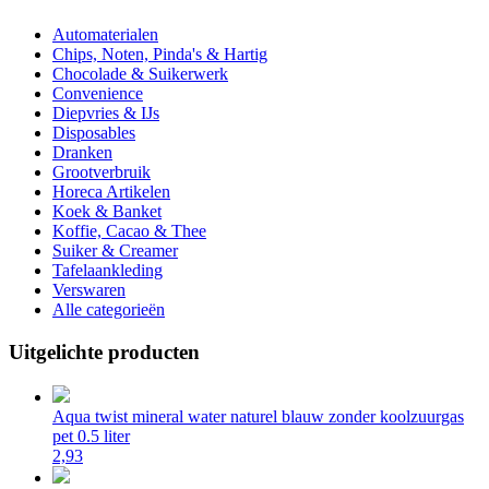
Automaterialen
Chips, Noten, Pinda's & Hartig
Chocolade & Suikerwerk
Convenience
Diepvries & IJs
Disposables
Dranken
Grootverbruik
Horeca Artikelen
Koek & Banket
Koffie, Cacao & Thee
Suiker & Creamer
Tafelaankleding
Verswaren
Alle categorieën
Uitgelichte producten
Aqua twist mineral water naturel blauw zonder koolzuurgas
pet 0.5 liter
2,93