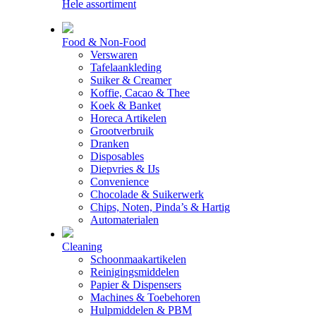
Hele assortiment
Food & Non-Food
Verswaren
Tafelaankleding
Suiker & Creamer
Koffie, Cacao & Thee
Koek & Banket
Horeca Artikelen
Grootverbruik
Dranken
Disposables
Diepvries & IJs
Convenience
Chocolade & Suikerwerk
Chips, Noten, Pinda’s & Hartig
Automaterialen
Cleaning
Schoonmaakartikelen
Reinigingsmiddelen
Papier & Dispensers
Machines & Toebehoren
Hulpmiddelen & PBM