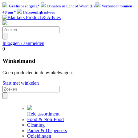
Gratis
bezorging*
Ophalen in Echt of Weert (L)
Verzonden
binnen
48 uur*
Persoonlijk
advies
Inloggen / aanmelden
0
Winkelmand
Geen producten in de winkelwagen.
Start met winkelen
Hele assortiment
Food & Non-Food
Cleaning
Papier & Dispensers
Opleidingen