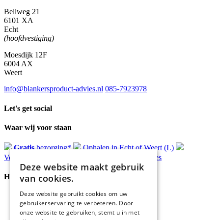
Bellweg 21
6101 XA
Echt
(hoofdvestiging)
Moesdijk 12F
6004 AX
Weert
info@blankersproduct-advies.nl
085-7923978
Let's get social
Waar wij voor staan
Gratis
bezorging*
Ophalen in Echt of Weert (L)
Verzonden
binnen 48 uur*
Persoonlijk
advies
Deze website maakt gebruik
van cookies.
Handige Links
Deze website gebruikt cookies om uw
Home
gebruikerservaring te verbeteren. Door
Klantenservice
onze website te gebruiken, stemt u in met
Over ons