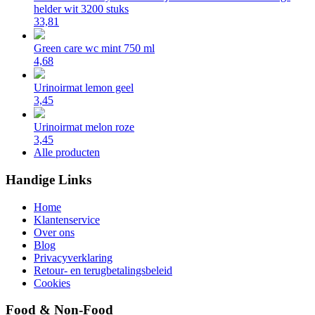
helder wit 3200 stuks
33,81
Green care wc mint 750 ml
4,68
Urinoirmat lemon geel
3,45
Urinoirmat melon roze
3,45
Alle producten
Handige Links
Home
Klantenservice
Over ons
Blog
Privacyverklaring
Retour- en terugbetalingsbeleid
Cookies
Food & Non-Food