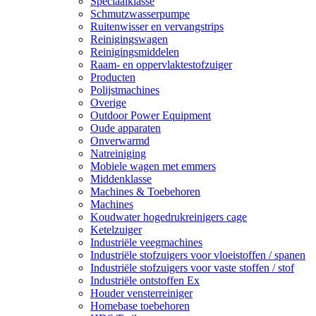
Speciaalklasse
Schmutzwasserpumpe
Ruitenwisser en vervangstrips
Reinigingswagen
Reinigingsmiddelen
Raam- en oppervlaktestofzuiger
Producten
Polijstmachines
Overige
Outdoor Power Equipment
Oude apparaten
Onverwarmd
Natreiniging
Mobiele wagen met emmers
Middenklasse
Machines & Toebehoren
Machines
Koudwater hogedrukreinigers cage
Ketelzuiger
Industriële veegmachines
Industriële stofzuigers voor vloeistoffen / spanen
Industriële stofzuigers voor vaste stoffen / stof
Industriële ontstoffen Ex
Houder vensterreiniger
Homebase toebehoren