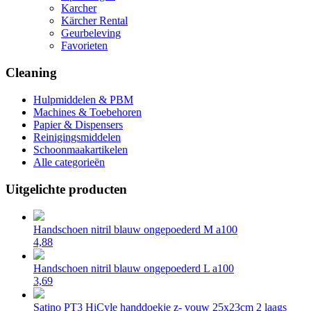
Karcher
Kärcher Rental
Geurbeleving
Favorieten
Cleaning
Hulpmiddelen & PBM
Machines & Toebehoren
Papier & Dispensers
Reinigingsmiddelen
Schoonmaakartikelen
Alle categorieën
Uitgelichte producten
Handschoen nitril blauw ongepoederd M a100
4,88
Handschoen nitril blauw ongepoederd L a100
3,69
Satino PT3 HiCyle handdoekje z- vouw 25x23cm 2 laags