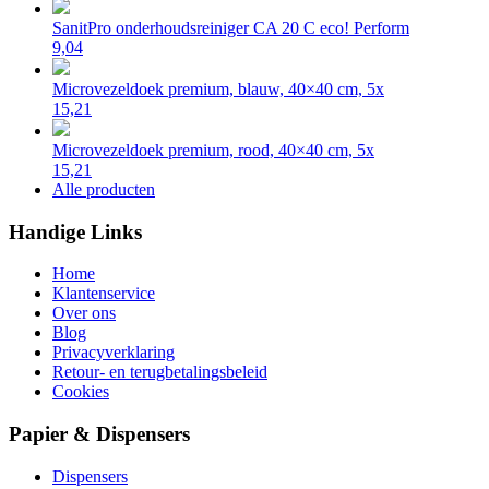
SanitPro onderhoudsreiniger CA 20 C eco! Perform
9,04
Microvezeldoek premium, blauw, 40×40 cm, 5x
15,21
Microvezeldoek premium, rood, 40×40 cm, 5x
15,21
Alle producten
Handige Links
Home
Klantenservice
Over ons
Blog
Privacyverklaring
Retour- en terugbetalingsbeleid
Cookies
Papier & Dispensers
Dispensers