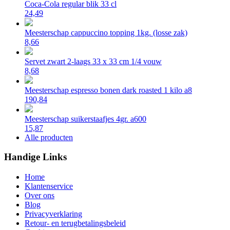
Coca-Cola regular blik 33 cl
24,49
Meesterschap cappuccino topping 1kg. (losse zak)
8,66
Servet zwart 2-laags 33 x 33 cm 1/4 vouw
8,68
Meesterschap espresso bonen dark roasted 1 kilo a8
190,84
Meesterschap suikerstaafjes 4gr. a600
15,87
Alle producten
Handige Links
Home
Klantenservice
Over ons
Blog
Privacyverklaring
Retour- en terugbetalingsbeleid