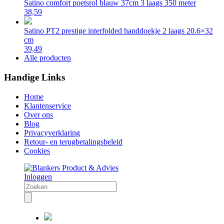
Satino comfort poetsrol blauw 37cm 3 laags 350 meter
38,59
Satino PT2 prestige interfolded handdoekje 2 laags 20.6×32
cm
39,49
Alle producten
Handige Links
Home
Klantenservice
Over ons
Blog
Privacyverklaring
Retour- en terugbetalingsbeleid
Cookies
Inloggen