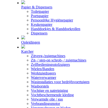
Papier & Dispensers
Toiletpapier
Poetspapier
Persoonlijke Hygiënepapier
Keukenpapier
Handdoekjes & Handdoekrollen
Dispensers
Opleidingen
Karcher
Zitveeg-/zuigmachines
Zit- / step-on schrob- / zuigmachines
Zelfbedieningsstofzuigers
Wielen/Banden
Werktuigdragers
Waterverwarmer
Wasinstallaties voor bedrijfsvoertuigen
Wasborstels
Vochtige en natreiniging
Vochtbeschermende kleding
Verwarmde olie / gas
Verbrandingsmotor
Vensterschraper en bladen