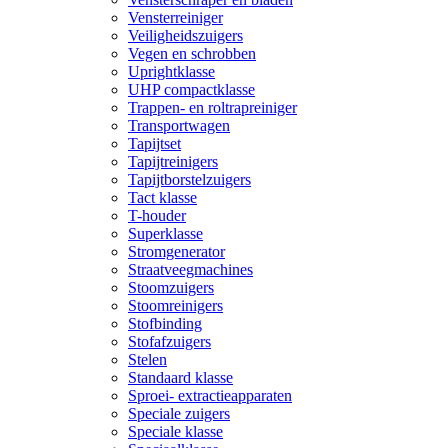
Vensterreiniger
Veiligheidszuigers
Vegen en schrobben
Uprightklasse
UHP compactklasse
Trappen- en roltrapreiniger
Transportwagen
Tapijtset
Tapijtreinigers
Tapijtborstelzuigers
Tact klasse
T-houder
Superklasse
Stromgenerator
Straatveegmachines
Stoomzuigers
Stoomreinigers
Stofbinding
Stofafzuigers
Stelen
Standaard klasse
Sproei- extractieapparaten
Speciale zuigers
Speciale klasse