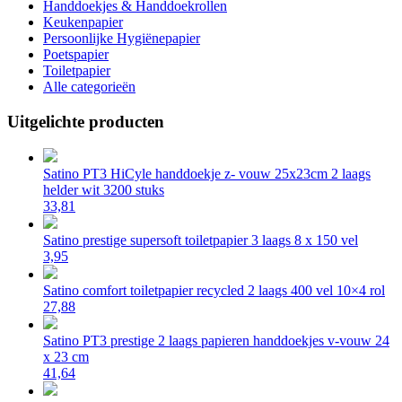
Handdoekjes & Handdoekrollen
Keukenpapier
Persoonlijke Hygiënepapier
Poetspapier
Toiletpapier
Alle categorieën
Uitgelichte producten
Satino PT3 HiCyle handdoekje z- vouw 25x23cm 2 laags
helder wit 3200 stuks
33,81
Satino prestige supersoft toiletpapier 3 laags 8 x 150 vel
3,95
Satino comfort toiletpapier recycled 2 laags 400 vel 10×4 rol
27,88
Satino PT3 prestige 2 laags papieren handdoekjes v-vouw 24
x 23 cm
41,64