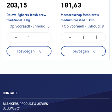
203,
15
181,
63
Douwe Egberts fresh brew
Meesterschap fresh brew
traditional 1 kg
medium roasted 1 kilo
Op vooraad! - Inhoud: 6
Op vooraad! - Inhoud: 8
-
+
-
+
Douwe
Meesterschap
Egberts
fresh
fresh
brew
Toevoegen
Toevoegen
brew
medium
traditional
roasted
1
1
kg
kilo
aantal
aantal
CONTACT
BLANKERS PRODUCT & ADVIES
BELLWEG 21