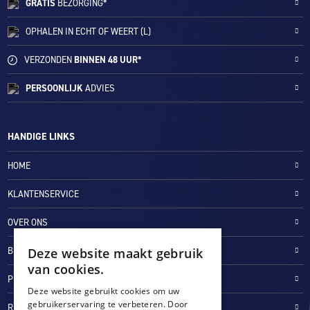
GRATIS
BEZORGING*
OPHALEN IN ECHT OF WEERT (L)
VERZONDEN
BINNEN 48 UUR*
PERSOONLIJK
ADVIES
HANDIGE LINKS
HOME
KLANTENSERVICE
OVER ONS
BLOG
Deze website maakt gebruik
van cookies.
PRIVACYVERKLARING
Deze website gebruikt cookies om uw
gebruikerservaring te verbeteren. Door
RETOUR- EN TERUGBETALINGSBELEID