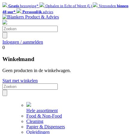
Gratis
bezorging*
Ophalen in Echt of Weert (L)
Verzonden
binnen
48 uur*
Persoonlijk
advies
Inloggen / aanmelden
0
Winkelmand
Geen producten in de winkelwagen.
Start met winkelen
Hele assortiment
Food & Non-Food
Cleaning
Papier & Dispensers
Opleidingen