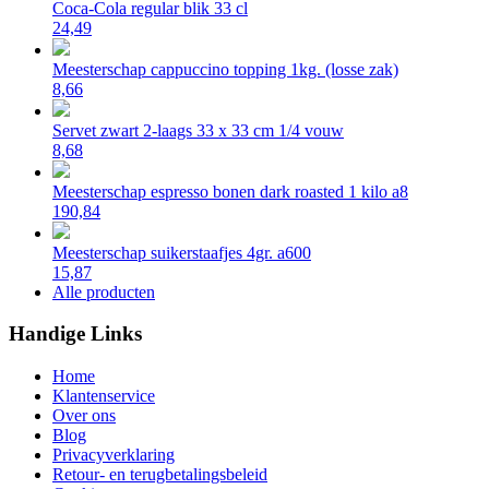
Coca-Cola regular blik 33 cl
24,49
Meesterschap cappuccino topping 1kg. (losse zak)
8,66
Servet zwart 2-laags 33 x 33 cm 1/4 vouw
8,68
Meesterschap espresso bonen dark roasted 1 kilo a8
190,84
Meesterschap suikerstaafjes 4gr. a600
15,87
Alle producten
Handige Links
Home
Klantenservice
Over ons
Blog
Privacyverklaring
Retour- en terugbetalingsbeleid