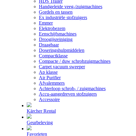
HDS Trailer
Handgeleide veeg-/zuigmachines
Gordels en tassen
Ex industriële stofzuigers
Emmer
Elektrobezem
Eenschijfsmachines
Droogijsreiniging
Draagbaar
Doseringshulpmiddelen
Compactklasse
Compacte / duw schrobzuigmachines
Carpet vacuum sweeper
Ap klasse
Air Purifier
Afvalemmers
Achterloop schrob- / zuigmachines
Accu-aangedreven stofzuigers
Accessoire
Kärcher Rental
Geurbeleving
Favorieten