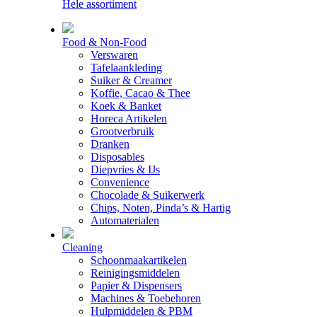
Hele assortiment
Food & Non-Food
Verswaren
Tafelaankleding
Suiker & Creamer
Koffie, Cacao & Thee
Koek & Banket
Horeca Artikelen
Grootverbruik
Dranken
Disposables
Diepvries & IJs
Convenience
Chocolade & Suikerwerk
Chips, Noten, Pinda’s & Hartig
Automaterialen
Cleaning
Schoonmaakartikelen
Reinigingsmiddelen
Papier & Dispensers
Machines & Toebehoren
Hulpmiddelen & PBM