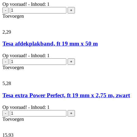
2,75
Op vooraad! - Inhoud: 1
m,
Scotch
-
+
wit
Plakbandafroller
Toevoegen
aantal
Two
Tone
Black
2,
29
aantal
Tesa afdekplakband, ft 19 mm x 50 m
Op vooraad! - Inhoud: 1
Tesa
-
+
afdekplakband,
Toevoegen
ft
19
mm
5,
28
x
50
Tesa extra Power Perfect, ft 19 mm x 2,75 m, zwart
m
aantal
Op vooraad! - Inhoud: 1
Tesa
-
+
extra
Toevoegen
Power
Perfect,
ft
15,
93