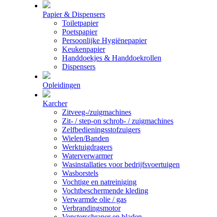
Papier & Dispensers
Toiletpapier
Poetspapier
Persoonlijke Hygiënepapier
Keukenpapier
Handdoekjes & Handdoekrollen
Dispensers
Opleidingen
Karcher
Zitveeg-/zuigmachines
Zit- / step-on schrob- / zuigmachines
Zelfbedieningsstofzuigers
Wielen/Banden
Werktuigdragers
Waterverwarmer
Wasinstallaties voor bedrijfsvoertuigen
Wasborstels
Vochtige en natreiniging
Vochtbeschermende kleding
Verwarmde olie / gas
Verbrandingsmotor
Vensterschraper en bladen