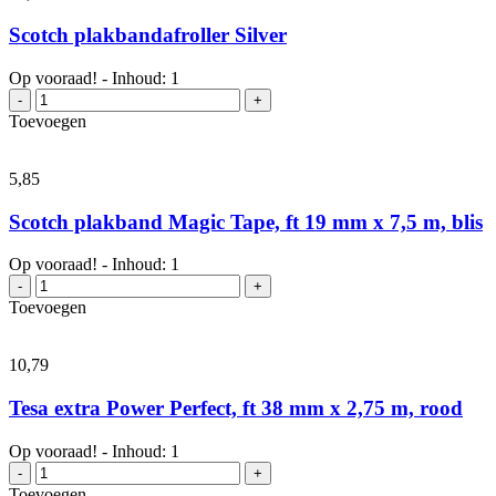
19
mm
Scotch plakbandafroller Silver
x
2,75
Op vooraad! - Inhoud: 1
m,
Scotch
-
+
zwart
plakbandafroller
Toevoegen
aantal
Silver
aantal
5,
85
Scotch plakband Magic Tape, ft 19 mm x 7,5 m, blis
Op vooraad! - Inhoud: 1
Scotch
-
+
plakband
Toevoegen
Magic
Tape,
ft
10,
79
19
mm
Tesa extra Power Perfect, ft 38 mm x 2,75 m, rood
x
7,5
Op vooraad! - Inhoud: 1
m,
Tesa
-
+
blis
extra
Toevoegen