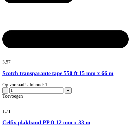
3,
57
Scotch transparante tape 550 ft 15 mm x 66 m
Op vooraad! - Inhoud: 1
Scotch
-
+
transparante
Toevoegen
tape
550
ft
1,
71
15
mm
Celfix plakband PP ft 12 mm x 33 m
x