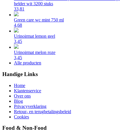
helder wit 3200 stuks
33,81
Green care wc mint 750 ml
4,68
Urinoirmat lemon geel
3,45
Urinoirmat melon roze
3,45
Alle producten
Handige Links
Home
Klantenservice
Over ons
Blog
Privacyverklaring
Retour- en terugbetalingsbeleid
Cookies
Food & Non-Food