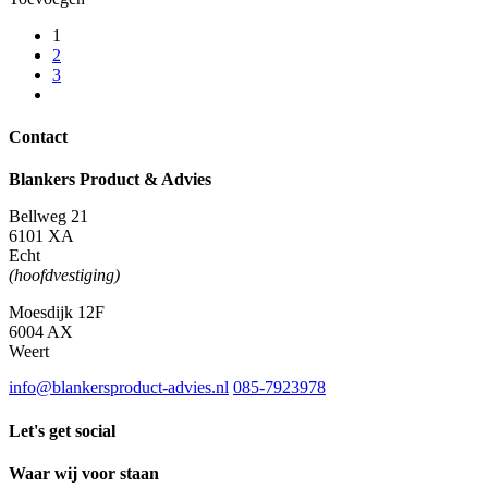
aantal
Power
Perfect,
1
ft
2
38
3
mm
x
2,75
Contact
m,
rood
Blankers Product & Advies
aantal
Bellweg 21
6101 XA
Echt
(hoofdvestiging)
Moesdijk 12F
6004 AX
Weert
info@blankersproduct-advies.nl
085-7923978
Let's get social
Waar wij voor staan