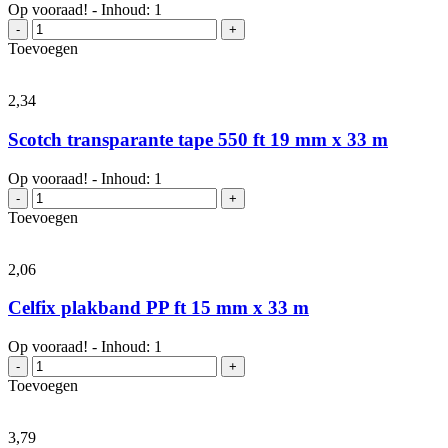
66
Op vooraad! - Inhoud: 1
m
Celfix
-
+
aantal
plakband
Toevoegen
PP
ft
12
2,
34
mm
x
Scotch transparante tape 550 ft 19 mm x 33 m
33
m
Op vooraad! - Inhoud: 1
aantal
Scotch
-
+
transparante
Toevoegen
tape
550
ft
2,
06
19
mm
Celfix plakband PP ft 15 mm x 33 m
x
33
Op vooraad! - Inhoud: 1
m
Celfix
-
+
aantal
plakband
Toevoegen
PP
ft
15
3,
79