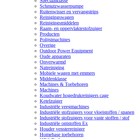
Speciaalklasse
Schmutzwasserpumpe
Ruitenwisser en vervangstrips
Reinigingswagen
Reinigingsmiddelen
Raam- en oppervlaktestofzuiger
Producten
Polijstmachines
Overige
Outdoor Power Equipment
Oude apparaten
Onverwarmd
Natreiniging
Mobiele wagen met emmers
Middenklasse
Machines & Toebehoren
Machines
Koudwater hogedrukreinigers cage
Ketelzuiger
Industriële veegmachines
Industriële stofzuigers voor vloeistoffen / spanen
Industriële stofzuigers voor vaste stoffen / stof
Industriële ontstoffen Ex
Houder vensterreiniger
Homebase toebehoren