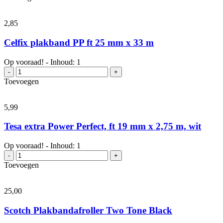
Power
Perfect,
ft
2,
85
19
mm
Celfix plakband PP ft 25 mm x 33 m
x
2,75
Op vooraad! - Inhoud: 1
m,
Celfix
-
+
rood
plakband
Toevoegen
aantal
PP
ft
25
5,
99
mm
x
Tesa extra Power Perfect, ft 19 mm x 2,75 m, wit
33
m
Op vooraad! - Inhoud: 1
aantal
Tesa
-
+
extra
Toevoegen
Power
Perfect,
ft
25,
00
19
mm
Scotch Plakbandafroller Two Tone Black
x