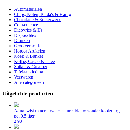
Automaterialen
Chips, Noten, Pinda's & Hartig
Chocolade & Suikerwerk
Convenience
Diepvries & IJs
Disposables
Dranken
Grootverbruik
Horeca Artikelen
Koek & Banket
Koffie, Cacao & Thee
Suiker & Creamer
Tafelaankleding
Verswaren
Alle categorieën
Uitgelichte producten
Aqua twist mineral water naturel blauw zonder koolzuurgas
pet 0.5 liter
2,93