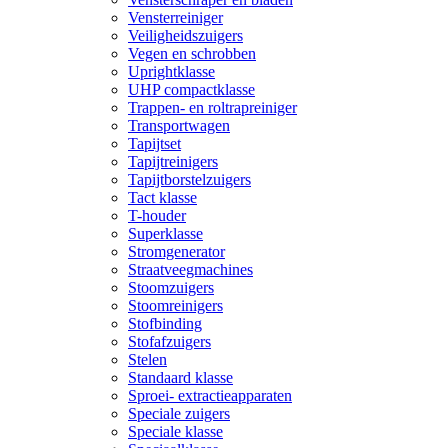
Vensterreiniger
Veiligheidszuigers
Vegen en schrobben
Uprightklasse
UHP compactklasse
Trappen- en roltrapreiniger
Transportwagen
Tapijtset
Tapijtreinigers
Tapijtborstelzuigers
Tact klasse
T-houder
Superklasse
Stromgenerator
Straatveegmachines
Stoomzuigers
Stoomreinigers
Stofbinding
Stofafzuigers
Stelen
Standaard klasse
Sproei- extractieapparaten
Speciale zuigers
Speciale klasse