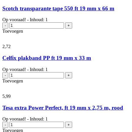
mm
x
Scotch transparante tape 550 ft 19 mm x 66 m
33
m
Op vooraad! - Inhoud: 1
aantal
Scotch
-
+
transparante
Toevoegen
tape
550
ft
2,
72
19
mm
Celfix plakband PP ft 19 mm x 33 m
x
66
Op vooraad! - Inhoud: 1
m
Celfix
-
+
aantal
plakband
Toevoegen
PP
ft
19
5,
99
mm
x
Tesa extra Power Perfect, ft 19 mm x 2,75 m, rood
33
m
Op vooraad! - Inhoud: 1
aantal
Tesa
-
+
extra
Toevoegen