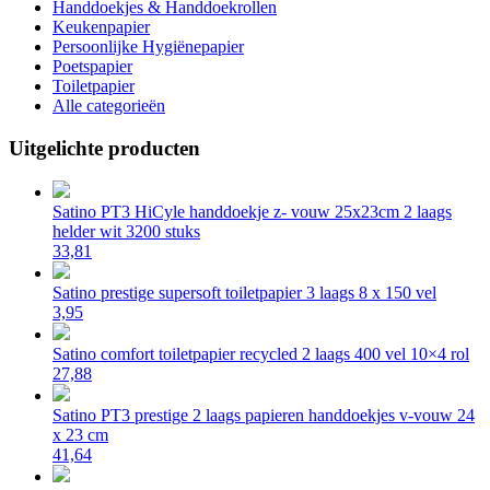
Handdoekjes & Handdoekrollen
Keukenpapier
Persoonlijke Hygiënepapier
Poetspapier
Toiletpapier
Alle categorieën
Uitgelichte producten
Satino PT3 HiCyle handdoekje z- vouw 25x23cm 2 laags
helder wit 3200 stuks
33,81
Satino prestige supersoft toiletpapier 3 laags 8 x 150 vel
3,95
Satino comfort toiletpapier recycled 2 laags 400 vel 10×4 rol
27,88
Satino PT3 prestige 2 laags papieren handdoekjes v-vouw 24
x 23 cm
41,64