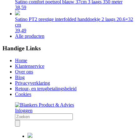
Satino comfort poetsrol blauw 37cm 3 laags 350 meter
38,59
Satino PT2 prestige interfolded handdoekje 2 laags 20.6×32
cm
39,49
Alle producten
Handige Links
Home
Klantenservice
Over ons
Blog
Privacyverklaring
Retour- en terugbetalingsbeleid
Cookies
Inloggen