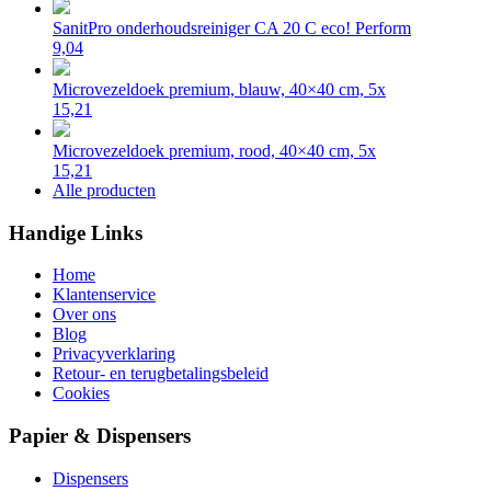
SanitPro onderhoudsreiniger CA 20 C eco! Perform
9,04
Microvezeldoek premium, blauw, 40×40 cm, 5x
15,21
Microvezeldoek premium, rood, 40×40 cm, 5x
15,21
Alle producten
Handige Links
Home
Klantenservice
Over ons
Blog
Privacyverklaring
Retour- en terugbetalingsbeleid
Cookies
Papier & Dispensers
Dispensers