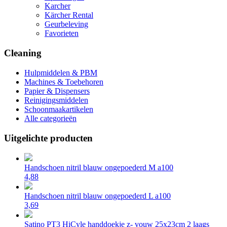
Karcher
Kärcher Rental
Geurbeleving
Favorieten
Cleaning
Hulpmiddelen & PBM
Machines & Toebehoren
Papier & Dispensers
Reinigingsmiddelen
Schoonmaakartikelen
Alle categorieën
Uitgelichte producten
Handschoen nitril blauw ongepoederd M a100
4,88
Handschoen nitril blauw ongepoederd L a100
3,69
Satino PT3 HiCyle handdoekje z- vouw 25x23cm 2 laags